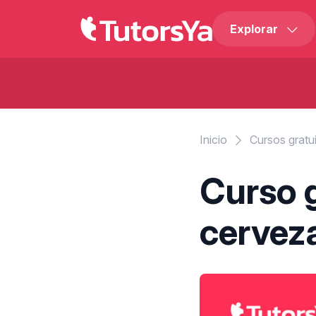
Explorar
Inicio
Cursos gratu
Curso g
cerveza