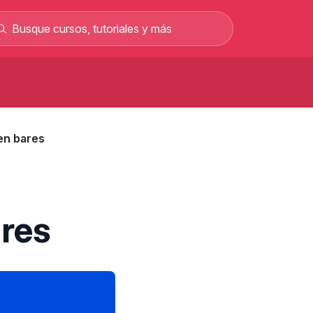
Curso de carretillero gratis: curso
rofesional en línea
 en bares
Curso gratis para sacar el permiso C y
rabajar como conductor
Curso gratis de mecánica automotriz con
alarios de hasta 2.500 €
Curso de albañilería gratis curso
ares
rofesional 100% online