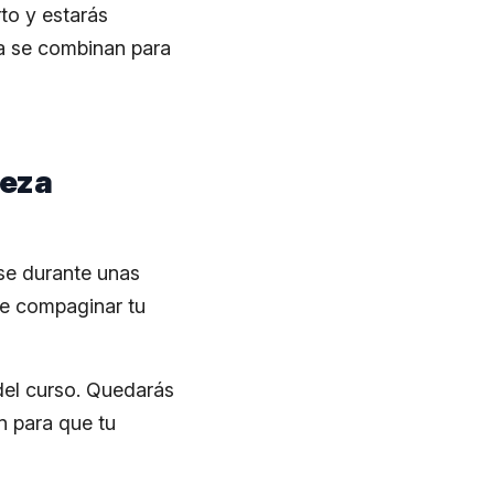
to y estarás
ca se combinan para
veza
rse durante unas
te compaginar tu
del curso. Quedarás
n para que tu