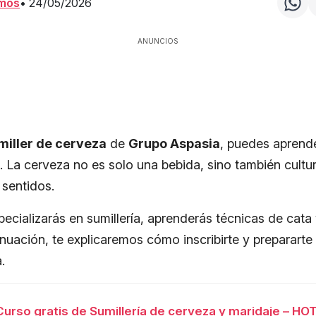
amos
•
24/05/2026
ANUNCIOS
miller de cerveza
de
Grupo Aspasia
, puedes aprende
. La cerveza no es solo una bebida, sino también cultur
 sentidos.
pecializarás en sumillería, aprenderás técnicas de cata
inuación, te explicaremos cómo inscribirte y prepararte
.
Curso gratis de Sumillería de cerveza y maridaje – H