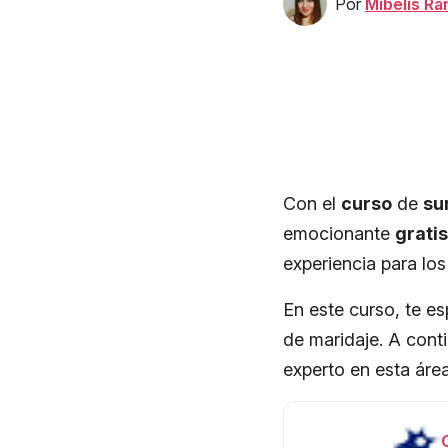
Por
Mibelis R
Con el
curso
de
su
emocionante
gratis
experiencia para los
En este curso, te es
de maridaje. A cont
experto en esta área