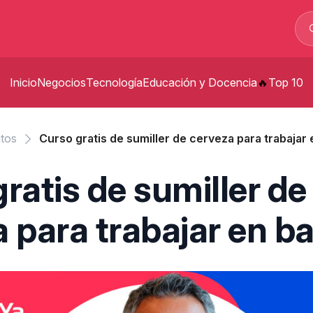
Inicio
Negocios
Tecnología
Educación y Docencia
Top 10
p
itos
Curso gratis de sumiller de cerveza para trabajar
t
ratis de sumiller de
s
 para trabajar en b
p