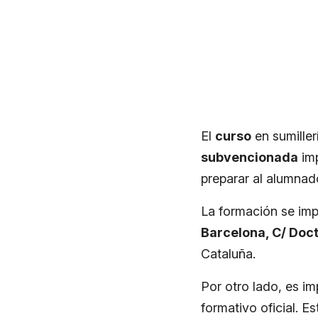
El
curso
en sumille
subvencionada
imp
preparar al alumnado
La formación se imp
Barcelona, C/ Doc
Cataluña.
Por otro lado, es i
formativo oficial. E