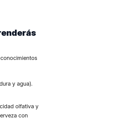
prenderás
s conocimientos
adura y agua).
cidad olfativa y
cerveza con