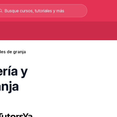
Curso de carretillero gratis: curso
rofesional en línea
les de granja
Curso gratis para sacar el permiso C y
rabajar como conductor
Curso de albañilería gratis curso
ría y
rofesional 100% online
Curso gratis de mecánica automotriz con
anja
alarios de hasta 2.500 €