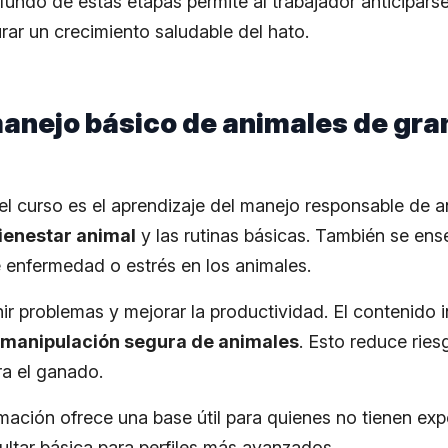
fundo de estas etapas permite al trabajador anticipars
rar un crecimiento saludable del hato.
anejo básico de animales de gra
del curso es el aprendizaje del manejo responsable de 
bienestar animal
y las rutinas básicas. También se ens
e enfermedad o estrés en los animales.
ir problemas y mejorar la productividad. El contenido i
manipulación segura de animales
. Esto reduce ries
a el ganado.
mación ofrece una base útil para quienes no tienen expe
ltar básica para perfiles más avanzados.