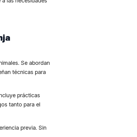
e a las necesidades
nja
animales. Se abordan
eñan técnicas para
ncluye prácticas
gos tanto para el
riencia previa. Sin