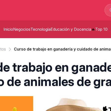
Inicio
Negocios
Tecnología
Educación y Docencia
Top 10
p
itos
Curso de trabajo en ganadería y cuidado de anima
t
e trabajo en ganade
p
o de animales de gr
s