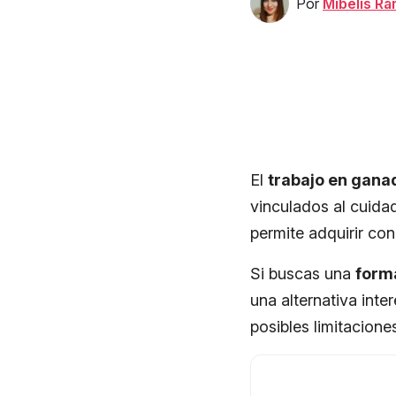
Por
Mibelis R
El
trabajo en gana
vinculados al cuidad
permite adquirir co
Si buscas una
form
una alternativa inte
posibles limitacione