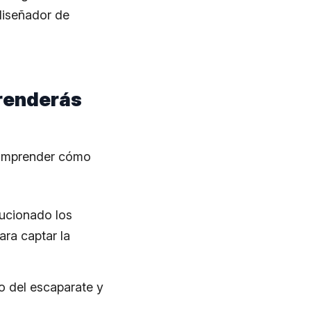
diseñador de
prenderás
 comprender cómo
ucionado los
ra captar la
ño del escaparate y