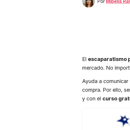
Por
Mibelis R
El
escaparatismo p
mercado. No importa
Ayuda a comunicar l
compra. Por ello, se
y con el
curso grat