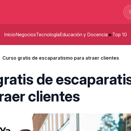
Inicio
Negocios
Tecnología
Educación y Docencia
Top 10
p
Curso gratis de escaparatismo para atraer clientes
t
gratis de escaparat
p
raer clientes
s