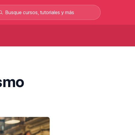
Curso de carretillero gratis: curso
rofesional en línea
Curso gratis para sacar el permiso C y
rabajar como conductor
Curso de albañilería gratis curso
ismo
rofesional 100% online
Curso gratis de mecánica automotriz con
alarios de hasta 2.500 €