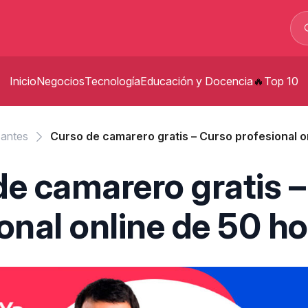
Inicio
Negocios
Tecnología
Educación y Docencia
Top 10
p
zantes
Curso de camarero gratis – Curso profesional o
t
de camarero gratis 
p
onal online de 50 h
s