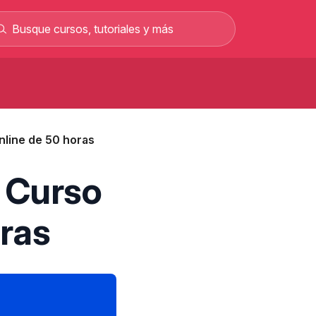
Curso de carretillero gratis: curso
rofesional en línea
nline de 50 horas
Curso gratis para sacar el permiso C y
rabajar como conductor
Curso de albañilería gratis curso
– Curso
rofesional 100% online
Curso gratis de mecánica automotriz con
oras
alarios de hasta 2.500 €