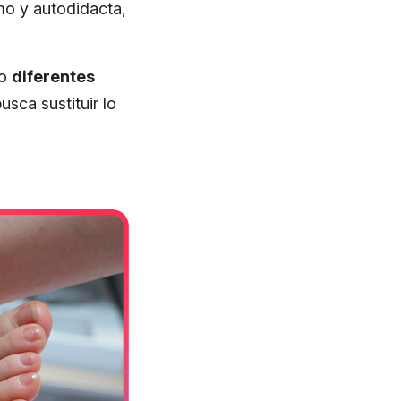
mo y autodidacta,
jo
diferentes
sca sustituir lo