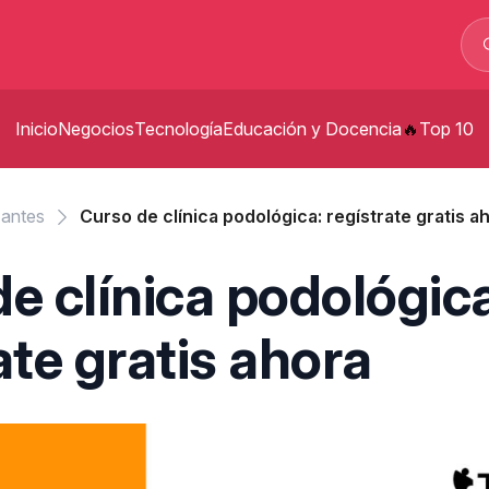
Inicio
Negocios
Tecnología
Educación y Docencia
Top 10
p
zantes
Curso de clínica podológica: regístrate gratis a
p
e clínica podológica
t
ate gratis ahora
s