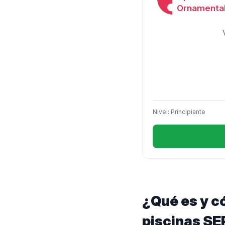
Ornamenta
Nivel: Principiante
¿Qué es y c
piscinas SE