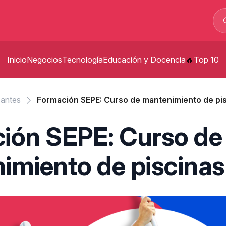
Inicio
Negocios
Tecnología
Educación y Docencia
Top 10
p
zantes
Formación SEPE: Curso de mantenimiento de pis
t
ión SEPE: Curso de
p
imiento de piscinas
s