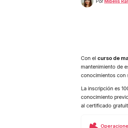
Por
Mibelis R
Con el
curso de ma
mantenimiento de es
conocimientos con s
La inscripción es 1
conocimiento previo.
al certificado gratu
Operacione