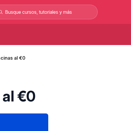
Curso de carretillero gratis: curso
rofesional en línea
cinas al €0
Curso gratis para sacar el permiso C y
rabajar como conductor
Curso de albañilería gratis curso
rofesional 100% online
Curso gratis de mecánica automotriz con
 al €0
alarios de hasta 2.500 €