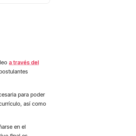
pleo
a través del
 postulantes
cesaria para poder
 currículo, así como
arse en el
ivo final es