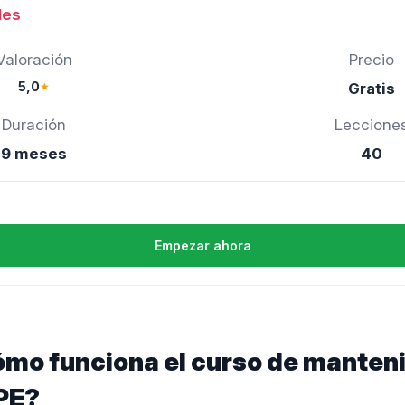
les
Valoración
Precio
5,0
★
Gratis
Duración
Leccione
9 meses
40
Empezar ahora
ómo funciona el curso de manten
PE?