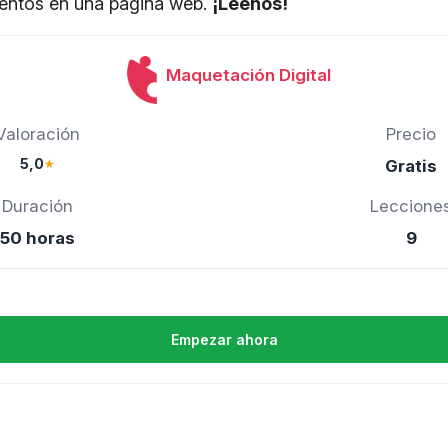
mentos en una página web.
¡Léenos!
Maquetación Digital
Valoración
Precio
5,0
★
Gratis
Duración
Leccione
50 horas
9
Empezar ahora