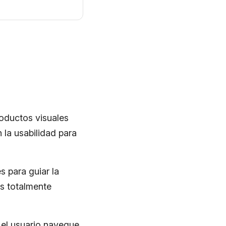
roductos visuales
 la usabilidad para
s para guiar la
es totalmente
el usuario navegue