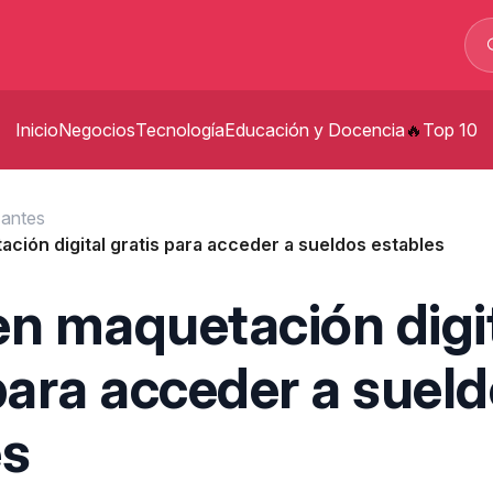
Inicio
Negocios
Tecnología
Educación y Docencia
Top 10
p
zantes
ción digital gratis para acceder a sueldos estables
t
s
en maquetación digi
p
para acceder a suel
es