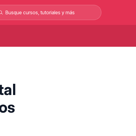
Curso de carretillero gratis: curso
rofesional en línea
Curso gratis para sacar el permiso C y
rabajar como conductor
Curso gratis de mecánica automotriz con
alarios de hasta 2.500 €
tal
Curso de albañilería gratis curso
rofesional 100% online
dos