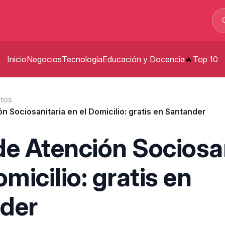
Inicio
Negocios
Tecnología
Educación y Docencia
Top 10
p
itos
n Sociosanitaria en el Domicilio: gratis en Santander
t
p
e Atención Sociosan
s
omicilio: gratis en
der