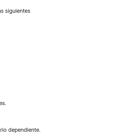
as siguientes
es.
ario dependiente.