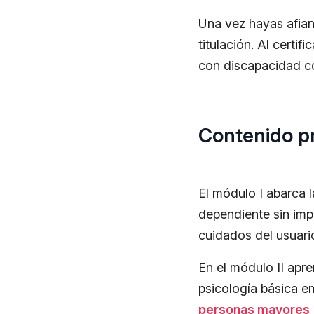
Una vez hayas afianz
titulación. Al certif
con discapacidad 
Contenido pr
El módulo I abarca l
dependiente sin imp
cuidados del usuari
En el módulo II apr
psicología básica 
personas mayores