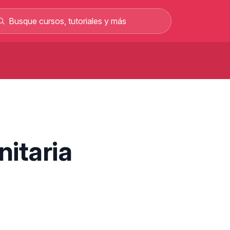
Curso de carretillero gratis: curso
rofesional en línea
Curso gratis para sacar el permiso C y
rabajar como conductor
Curso de albañilería gratis curso
rofesional 100% online
itaria
Curso gratis de mecánica automotriz con
alarios de hasta 2.500 €