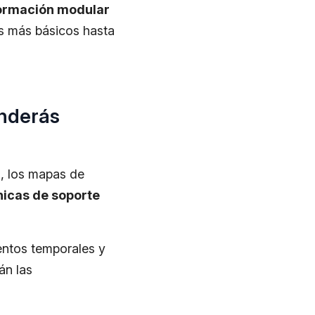
ormación modular
s más básicos hasta
enderás
s, los mapas de
nicas de soporte
entos temporales y
án las