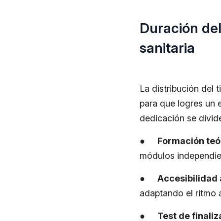
Duración de
sanitaria
La distribución del
para que logres un e
dedicación se divid
●
Formación teór
módulos independient
●
Accesibilidad 
adaptando el ritmo 
●
Test de finali