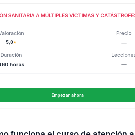
ÓN SANITARIA A MÚLTIPLES VÍCTIMAS Y CATÁSTROFE
Valoración
Precio
5,0
★
—
Duración
Leccione
460 horas
—
Empezar ahora
o funciona el curso de atención a