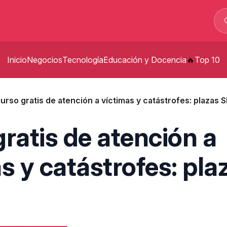
Inicio
Negocios
Tecnología
Educación y Docencia
Top 10
p
urso gratis de atención a víctimas y catástrofes: plazas 
t
ratis de atención a
s
s y catástrofes: pla
p