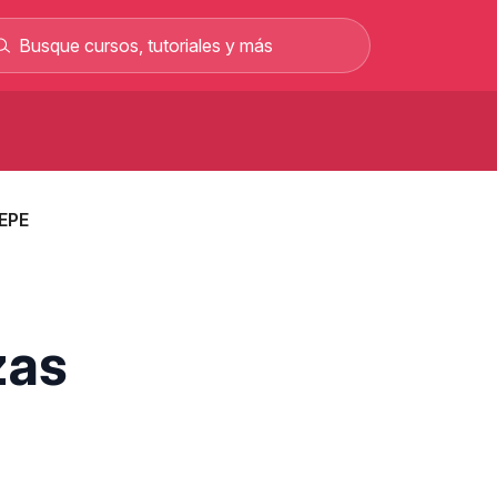
Curso de carretillero gratis: curso
rofesional en línea
SEPE
Curso gratis para sacar el permiso C y
rabajar como conductor
Curso gratis de mecánica automotriz con
alarios de hasta 2.500 €
Curso de albañilería gratis curso
zas
rofesional 100% online