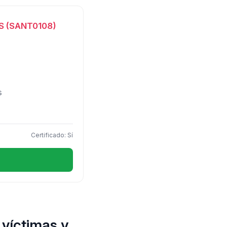
S (SANT0108)
s
Certificado: Sí
 víctimas y