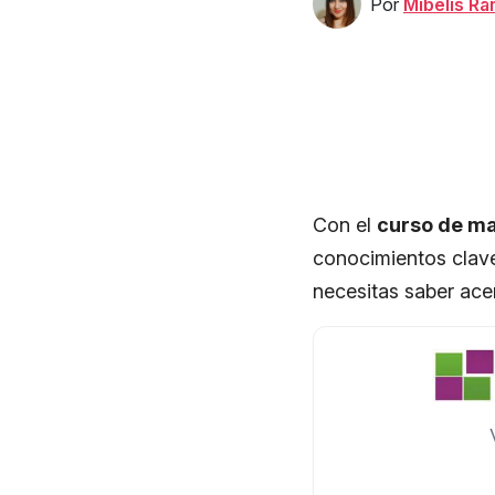
Por
Mibelis R
Con el
curso de ma
conocimientos clav
necesitas saber ac