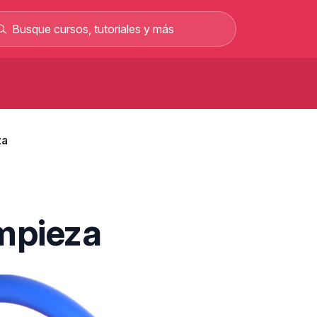
Curso de carretillero gratis: curso
rofesional en línea
za
Curso gratis para sacar el permiso C y
rabajar como conductor
Curso de albañilería gratis curso
rofesional 100% online
Curso gratis de mecánica automotriz con
impieza
alarios de hasta 2.500 €