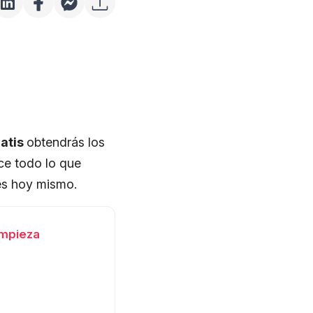
ratis
obtendrás los
ce todo lo que
es hoy mismo.
impieza