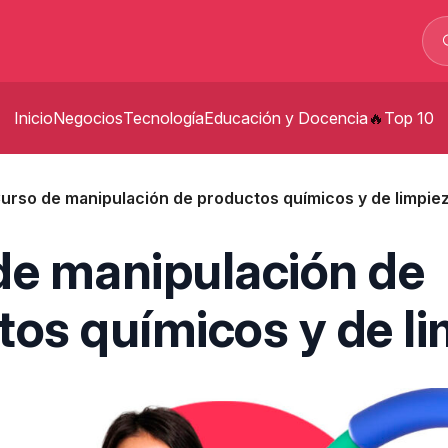
Inicio
Negocios
Tecnología
Educación y Docencia
Top 10
p
urso de manipulación de productos químicos y de limpie
t
de manipulación de
p
tos químicos y de l
s