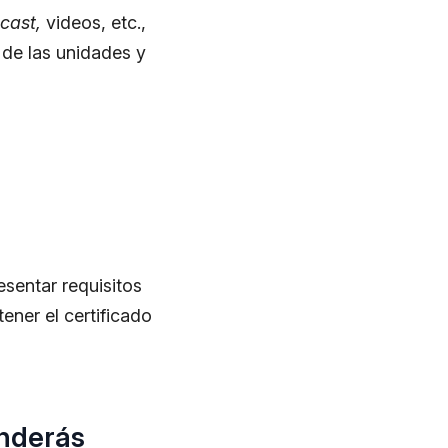
cast,
videos, etc.,
a de las unidades y
esentar requisitos
ener el certificado
enderás