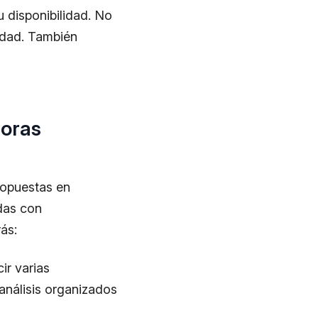
 disponibilidad. No
vidad. También
doras
ropuestas en
adas con
rás:
ir varias
 análisis organizados