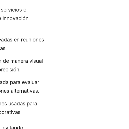
servicios o
e innovación
leadas en reuniones
as.
n de manera visual
precisión.
zada para evaluar
nes alternativas.
ales usadas para
borativas.
, evitando