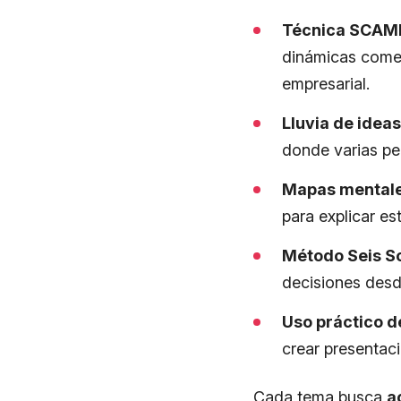
Técnica SCAMP
dinámicas comer
empresarial.
Lluvia de idea
donde varias pe
Mapas mentale
para explicar es
Método Seis S
decisiones desde
Uso práctico d
crear presentac
Cada tema busca
a