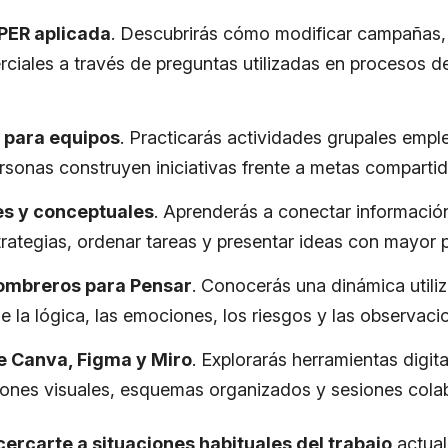
ER aplicada
. Descubrirás cómo modificar campañas, 
ciales a través de preguntas utilizadas en procesos d
s para equipos
. Practicarás actividades grupales emp
rsonas construyen iniciativas frente a metas compartid
s y conceptuales
. Aprenderás a conectar informació
trategias, ordenar tareas y presentar ideas con mayor 
ombreros para Pensar
. Conocerás una dinámica utili
 la lógica, las emociones, los riesgos y las observacio
e Canva, Figma y Miro
. Explorarás herramientas digit
iones visuales, esquemas organizados y sesiones cola
cercarte a situaciones habituales del trabajo
actual