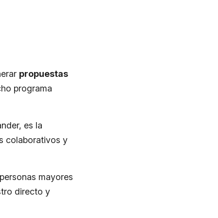
nerar
propuestas
icho programa
nder, es la
os colaborativos y
a personas mayores
tro directo y