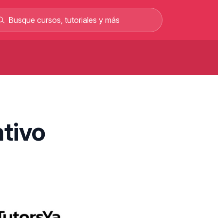
Curso de carretillero gratis: curso
rofesional en línea
Curso gratis para sacar el permiso C y
rabajar como conductor
Curso gratis de mecánica automotriz con
tivo
alarios de hasta 2.500 €
Curso de albañilería gratis curso
rofesional 100% online