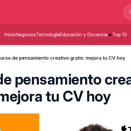
Inicio
Negocios
Tecnología
Educación y Docencia
Top 10
p
urso de pensamiento creativo gratis: mejora tu CV hoy
t
de pensamiento crea
s
 mejora tu CV hoy
p