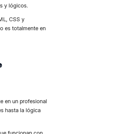
s y lógicos.
TML, CSS y
do es totalmente en
e
e en un profesional
s hasta la lógica
 que funcionan con