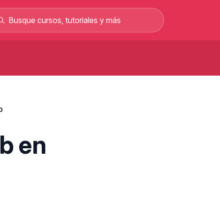
Curso de carretillero gratis: curso
rofesional en línea
Curso gratis para sacar el permiso C y
o
rabajar como conductor
Curso gratis de mecánica automotriz con
alarios de hasta 2.500 €
b en
Curso de albañilería gratis curso
rofesional 100% online