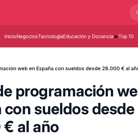
Inicio
Negocios
Tecnología
Educación y Docencia
Top 10
p
mación web en España con sueldos desde 28.000 € al añ
t
s
de programación we
p
 con sueldos desde
 € al año