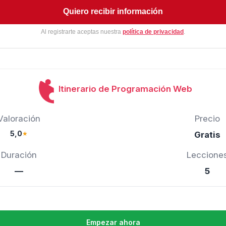
Quiero recibir información
Al registrarte aceptas nuestra
política de privacidad
.
Itinerario de Programación Web
Valoración
Precio
5,0
★
Gratis
Duración
Leccione
—
5
Empezar ahora