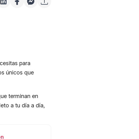
cesitas para
os únicos que
que terminan en
to a tu día a día,
ón