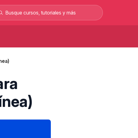
Curso de carretillero gratis: curso
rofesional en línea
nea)
Curso gratis para sacar el permiso C y
rabajar como conductor
Curso de albañilería gratis curso
ara
rofesional 100% online
Curso gratis de mecánica automotriz con
ínea)
alarios de hasta 2.500 €