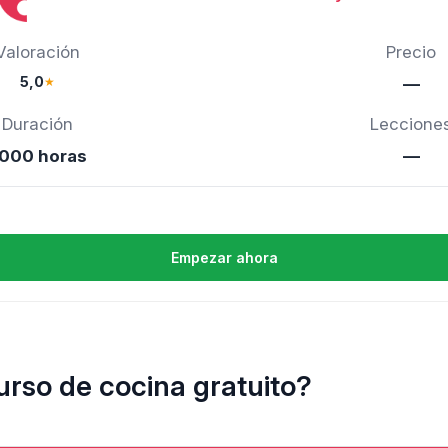
Valoración
Precio
5,0
★
—
Duración
Leccione
000 horas
—
Empezar ahora
urso de cocina gratuito?