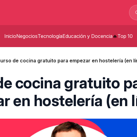
Inicio
Negocios
Tecnología
Educación y Docencia
Top 10
p
urso de cocina gratuito para empezar en hostelería (en lí
t
e cocina gratuito p
p
 en hostelería (en l
s