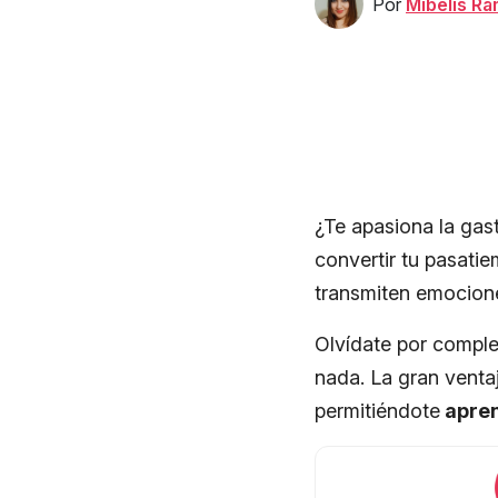
Por
Mibelis R
¿Te apasiona la ga
convertir tu pasati
transmiten emocion
Olvídate por comple
nada. La gran ventaj
permitiéndote
apren