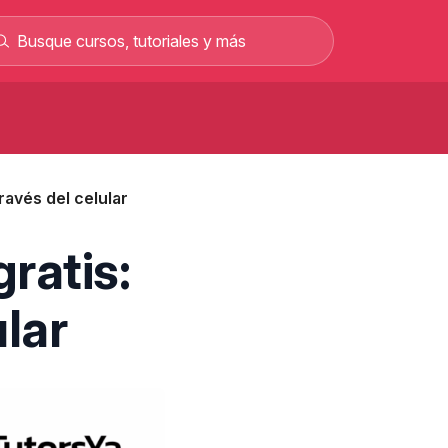
Curso de carretillero gratis: curso
rofesional en línea
través del celular
Curso gratis para sacar el permiso C y
rabajar como conductor
Curso gratis de mecánica automotriz con
ratis:
alarios de hasta 2.500 €
Curso de albañilería gratis curso
ular
rofesional 100% online