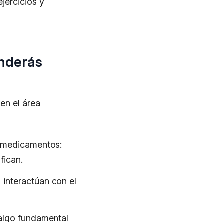
ejercicios y
enderás
en el área
s medicamentos:
fican.
interactúan con el
 algo fundamental