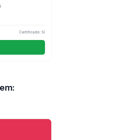
s
Certificado: Sí
iem: