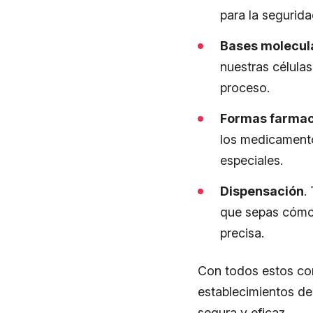
para la segurida
Bases molecul
nuestras células
proceso.
Formas farmac
los medicamento
especiales.
Dispensación
.
que sepas cómo 
precisa.
Con todos estos con
establecimientos de
segura y eficaz.