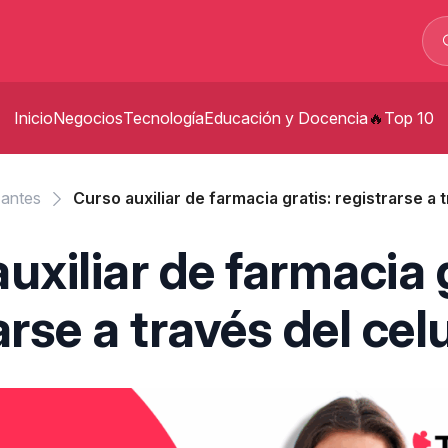
Inicio
Negocios
Tecnología
Educación y Docencia
Top 10
p
zantes
Curso auxiliar de farmacia gratis: registrarse a 
t
uxiliar de farmacia g
s
arse a través del cel
p