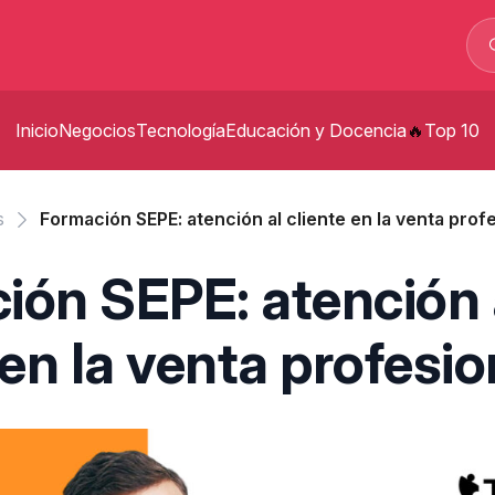
Inicio
Negocios
Tecnología
Educación y Docencia
Top 10
p
s
Formación SEPE: atención al cliente en la venta prof
p
ión SEPE: atención 
t
 en la venta profesio
s