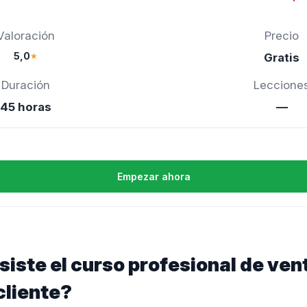
Valoración
Precio
5,0
★
Gratis
Duración
Leccione
45 horas
—
Empezar ahora
iste el curso profesional de ven
cliente?