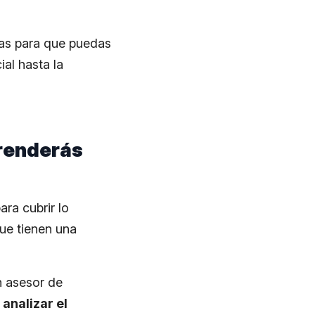
ias para que puedas
ial hasta la
prenderás
ra cubrir lo
que tienen una
n asesor de
e
analizar el