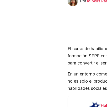
Por
Mibelis R
El curso de habilid
formación SEPE ens
para convertir el se
En un entorno comer
no es solo el produc
habilidades sociale
Hab