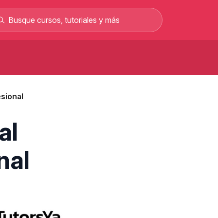
Curso de carretillero gratis: curso
rofesional en línea
esional
Curso de albañilería gratis curso
rofesional 100% online
Curso gratis para sacar el permiso C y
al
rabajar como conductor
Curso gratis de mecánica automotriz con
nal
alarios de hasta 2.500 €